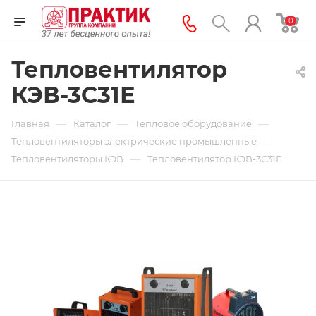
0
Тепловентилятор
КЭВ-3С31Е
—
—
—
Главная
Каталог
Тепловое оборудование
—
Тепловентиляторы электрические промышленные
—
Тепловентиляторы КЭВ
Тепловентилятор КЭВ-3С31Е