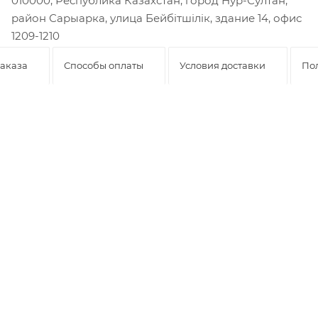
010000, Республика Казахстан, город Нур-Султан,
район Сарыарка, улица Бейбiтшiлiк, здание 14, офис
1209-1210
аказа
Способы оплаты
Условия доставки
По