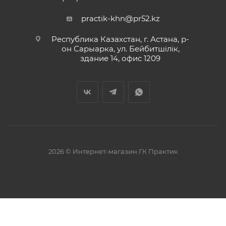
practik-khn@pr52.kz
Республика Казахстан, г. Астана, р-
он Сарыарка, ул. Бейбитшiлiк,
здание 14, офис 1209
2026 © Интернет-магазин ГК Практик