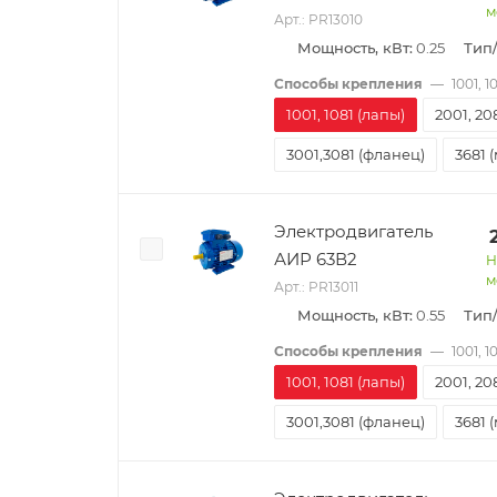
м
Арт.: PR13010
Мощность, кВт:
0.25
Тип
Способы крепления
—
1001, 1
1001, 1081 (лапы)
2001, 20
3001,3081 (фланец)
3681 
Электродвигатель
АИР 63В2
Н
м
Арт.: PR13011
Мощность, кВт:
0.55
Тип
Способы крепления
—
1001, 1
1001, 1081 (лапы)
2001, 20
3001,3081 (фланец)
3681 