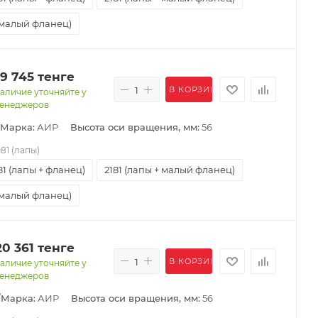
(малый фланец)
19 745
тенге
В КОРЗИНУ
аличие уточняйте у
енеджеров
/Марка:
АИР
Высота оси вращения, мм:
56
081 (лапы)
81 (лапы + фланец)
2181 (лапы + малый фланец)
(малый фланец)
20 361
тенге
В КОРЗИНУ
аличие уточняйте у
енеджеров
/Марка:
АИР
Высота оси вращения, мм:
56