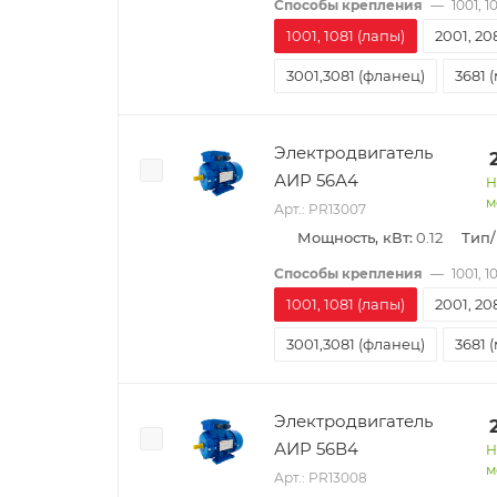
Способы крепления
—
1001, 1
1001, 1081 (лапы)
2001, 20
3001,3081 (фланец)
3681 
Электродвигатель
АИР 56А4
Н
м
Арт.: PR13007
Мощность, кВт:
0.12
Тип
Способы крепления
—
1001, 1
1001, 1081 (лапы)
2001, 20
3001,3081 (фланец)
3681 
Электродвигатель
АИР 56В4
Н
м
Арт.: PR13008