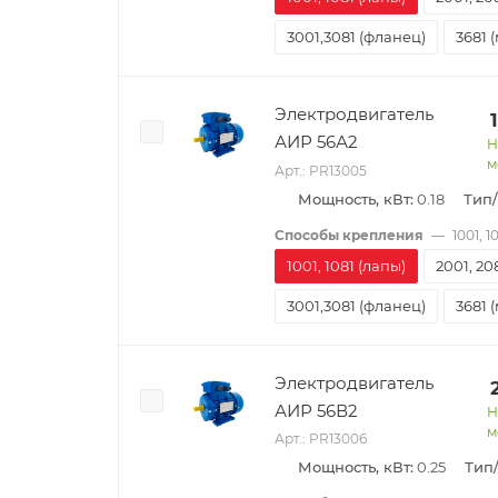
3001,3081 (фланец)
3681 
Электродвигатель
АИР 56А2
Н
м
Арт.: PR13005
Мощность, кВт:
0.18
Тип
Способы крепления
—
1001, 1
1001, 1081 (лапы)
2001, 20
3001,3081 (фланец)
3681 
Электродвигатель
АИР 56В2
Н
м
Арт.: PR13006
Мощность, кВт:
0.25
Тип