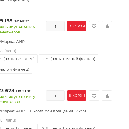
19 135
тенге
В КОРЗИНУ
аличие уточняйте у
енеджеров
/Марка:
АИР
081 (лапы)
81 (лапы + фланец)
2181 (лапы + малый фланец)
(малый фланец)
23 623
тенге
В КОРЗИНУ
аличие уточняйте у
енеджеров
/Марка:
АИР
Высота оси вращения, мм:
50
081 (лапы)
81 (лапы + фланец)
2181 (лапы + малый фланец)