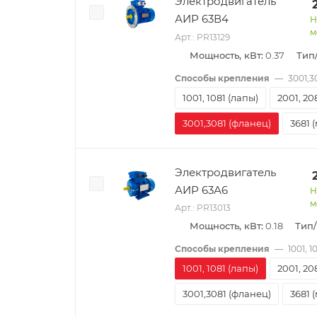
Электродвигатель
АИР 63В4
Н
м
Арт.: PR13129
Мощность, кВт:
0.37
Тип
Способы крепления
—
3001,3
1001, 1081 (лапы)
2001, 20
3001,3081 (фланец)
3681 
Электродвигатель
АИР 63А6
Н
м
Арт.: PR13013
Мощность, кВт:
0.18
Тип
Способы крепления
—
1001, 1
1001, 1081 (лапы)
2001, 20
3001,3081 (фланец)
3681 