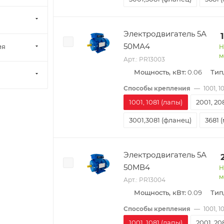
Электродвигатель 5А
50МА4
ия
Н
м
Арт.: PR13003
Мощность, кВт:
0.06
Тип
Способы крепления
—
1001, 1
1001, 1081 (лапы)
2001, 20
3001,3081 (фланец)
3681 
Электродвигатель 5А
50МВ4
Н
м
Арт.: PR13004
Мощность, кВт:
0.09
Тип
Способы крепления
—
1001, 1
1001, 1081 (лапы)
2001, 20