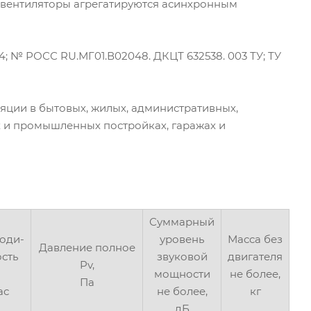
е вентиляторы агрегатируются асинхронным
; № РОСС RU.МГ01.В02048. ДКЦТ 632538. 003 ТУ; ТУ
яции в бытовых, жилых, административных,
х и промышленных постройках, гаражах и
Суммарный
оди-
уровень
Масса без
Давление полное
ость
звуковой
двигателя
Pv,
мощности
не более,
Па
ас
не более,
кг
дБ