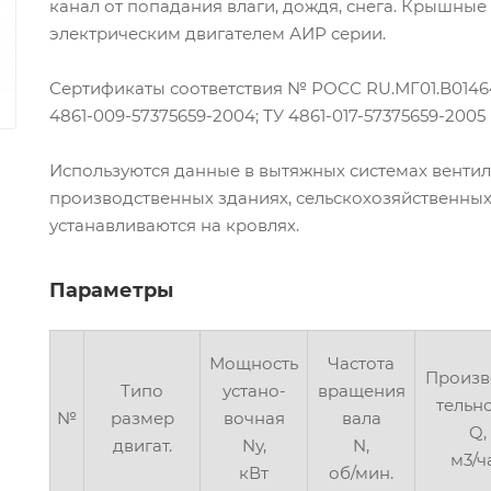
канал от попадания влаги, дождя, снега. Крышны
электрическим двигателем АИР серии.
Сертификаты соответствия № РОСС RU.МГ01.В01464
4861-009-57375659-2004; ТУ 4861-017-57375659-2005
Используются данные в вытяжных системах вентил
производственных зданиях, сельскохозяйственны
устанавливаются на кровлях.
Параметры
Мощность
Частота
Произв
Типо
устано-
вращения
тельн
№
размер
вочная
вала
Q,
двигат.
Nу,
N,
м3/ч
кВт
об/мин.