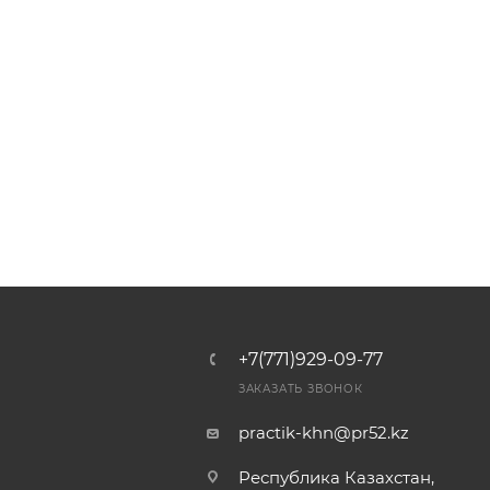
+7(771)929-09-77
ЗАКАЗАТЬ ЗВОНОК
practik-khn@pr52.kz
Республика Казахстан,