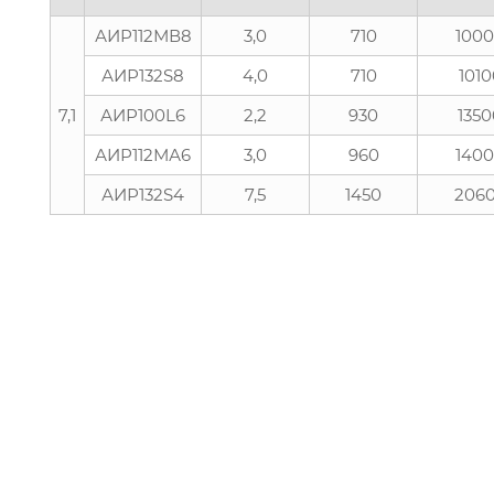
АИР112МВ8
3,0
710
100
АИР132S8
4,0
710
1010
7,1
АИР100L6
2,2
930
135
АИР112МА6
3,0
960
140
АИР132S4
7,5
1450
206