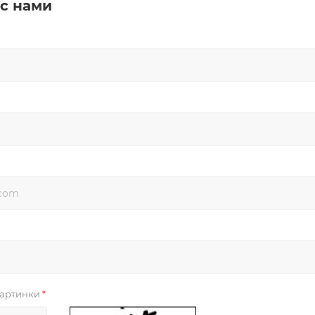
 с нами
 картинки
*