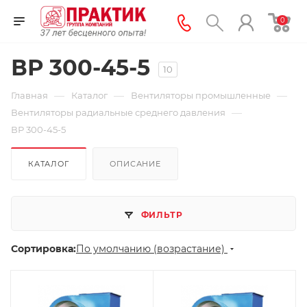
0
ВР 300-45-5
10
—
—
—
Главная
Каталог
Вентиляторы промышленные
—
Вентиляторы радиальные среднего давления
ВР 300-45-5
КАТАЛОГ
ОПИСАНИЕ
ФИЛЬТР
Сортировка:
По умолчанию (возрастание)