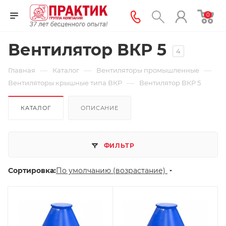
0
Вентилятор ВКР 5
4
—
—
—
Главная
Каталог
Вентиляторы промышленные
—
Вентиляторы крышные типа ВКР
Вентилятор ВКР 5
КАТАЛОГ
ОПИСАНИЕ
ФИЛЬТР
Сортировка:
По умолчанию (возрастание)