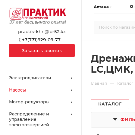
О 
Астана
practik-khn@pr52.kz
+7(771)929-09-77
Заказать звонок
Дренаж
LC,ЦМК,
Электродвигатели
—
Главная
Каталог
Насосы
Мотор-редукторы
КАТАЛОГ
Распределение и
управление
ФИЛЬ
электроэнергией