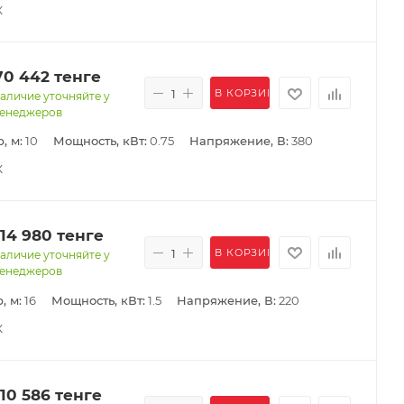
К
70 442
тенге
В КОРЗИНУ
аличие уточняйте у
енеджеров
, м:
10
Мощность, кВт:
0.75
Напряжение, В:
380
К
114 980
тенге
В КОРЗИНУ
аличие уточняйте у
енеджеров
, м:
16
Мощность, кВт:
1.5
Напряжение, В:
220
К
110 586
тенге