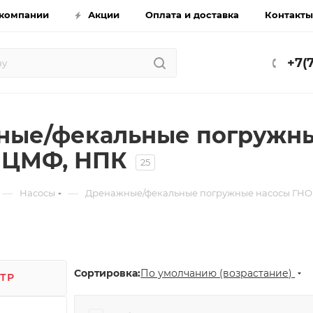
компании
Акции
Оплата и доставка
Контакты
+7(
ные/фекальные погружны
 ЦМФ, НПК
25
—
—
Насосы
Дренажные/фекальные погружные насосы ГН
Сортировка:
По умолчанию (возрастание)
ТР