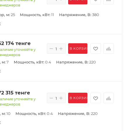
енеджеров
р, м:
25
Мощность, кВт:
11
Напряжение, В:
380
К
62 174
тенге
В КОРЗИНУ
аличие уточняйте у
енеджеров
 м:
7
Мощность, кВт:
0.4
Напряжение, В:
220
К
72 315
тенге
В КОРЗИНУ
аличие уточняйте у
енеджеров
 м:
10
Мощность, кВт:
0.4
Напряжение, В:
220
К