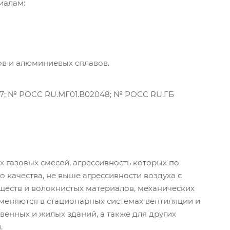
иалам:
в и алюминиевых сплавов.
7; № РОСС RU.МГ01.В02048; № РОСС RU.ГБ
 газовых смесей, агрессивность которых по
 качества, не выше агрессивности воздуха с
еществ и волокнистых материалов, механических
именяются в стационарных системах вентиляции и
енных и жилых зданий, а также для других
.