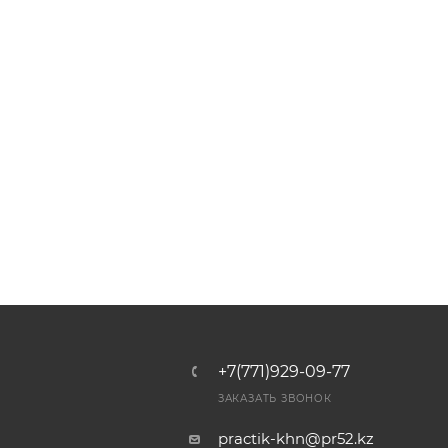
+7(771)929-09-77
ЗАКАЗАТЬ ЗВОНОК
practik-khn@pr52.kz