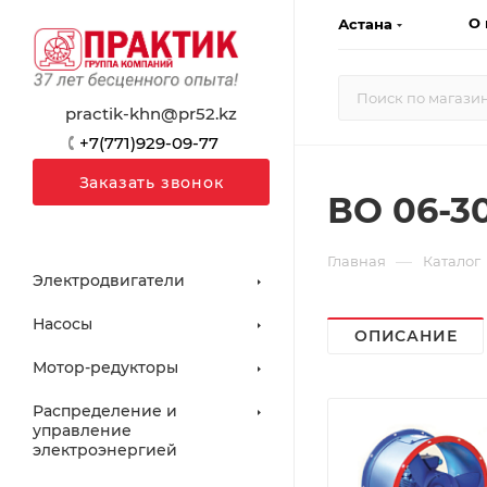
О 
Астана
practik-khn@pr52.kz
+7(771)929-09-77
Заказать звонок
ВО 06-3
—
Главная
Каталог
Электродвигатели
Насосы
ОПИСАНИЕ
Мотор-редукторы
Распределение и
управление
электроэнергией