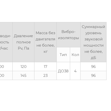
Суммарный
Вибро-
Масса без
уровень
води-
Давление
изоляторы
двигателя
звуковой
ность
полное
не более,
мощности
³/час
Pv, Па
кг
не более,
Тип
Кол
дБ
00
120
17
96
ДО38
4
00
145
23
96