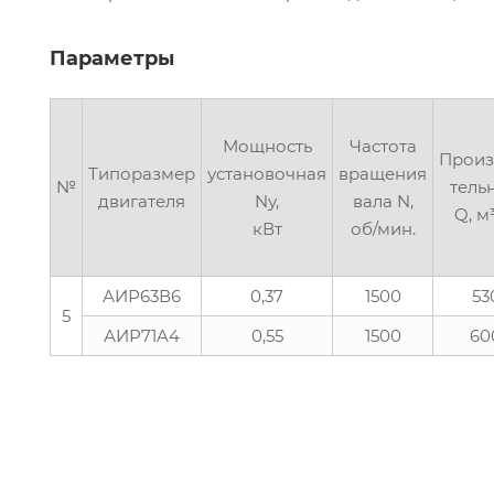
Параметры
Мощность
Частота
Произ
Типоразмер
установочная
вращения
№
тель
двигателя
Nу,
вала N,
Q, м
кВт
об/мин.
АИР63В6
0,37
1500
53
5
АИР71A4
0,55
1500
60