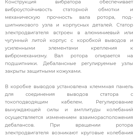
Конструкция вибратора обеспечивает
виброустойчивость ста­торной обмотки и
механическую прочность вала ротора, под­
шипникового узла и корпусных деталей. Статор
электродви­гателя встроен в алюминиевый или
чугунный литой корпус с коробкой выводов и
усиленными элементами крепления к
вибромеханизму. Вал ротора опирается на
подшипники. Де­балансные регулируемые узлы
закрыты защитными кожухами.
В коробке выводов установлена клеммная панель
для соеди­нения выводов статора с
токоподводящим кабелем. Регулиро­вание
вынуждающей силы и амплитуды колебаний
осущест­вляется изменением взаиморасположения
дебалансов. При вращении ротора
электродвигателя возникают круговые колебания