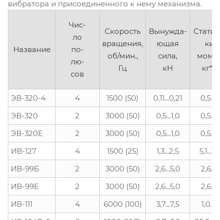
вибратора и присоединенного к нему механизма.
Чис-
Скорость
Вынужда-
Статич
ло
вращения,
ющая
кий
Название
по-
об/мин.,
сила,
момен
лю-
Гц
кН
кг*с
сов
ЭВ-320-4
4
1500 (50)
0,11...0,21
0,5...1
ЭВ-320
2
3000 (50)
0,5...1,0
0,5...1
ЭВ-320Е
2
3000 (50)
0,5...1,0
0,5...1
ИВ-127
4
1500 (25)
1,3...2,5
5,1...10
ИВ-99Б
2
3000 (50)
2,6...5,0
2,6...5
ИВ-99Е
2
3000 (50)
2,6...5,0
2,6...5
ИВ-111
4
6000 (100)
3,7...7,5
1,0...1