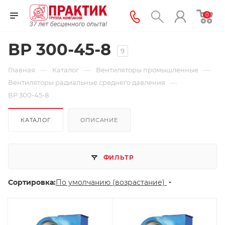
0
ВР 300-45-8
9
—
—
—
Главная
Каталог
Вентиляторы промышленные
—
Вентиляторы радиальные среднего давления
ВР 300-45-8
КАТАЛОГ
ОПИСАНИЕ
ФИЛЬТР
Сортировка:
По умолчанию (возрастание)