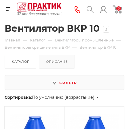
0
Вентилятор ВКР 10
3
—
—
—
Главная
Каталог
Вентиляторы промышленные
—
Вентиляторы крышные типа ВКР
Вентилятор ВКР 10
КАТАЛОГ
ОПИСАНИЕ
ФИЛЬТР
Сортировка:
По умолчанию (возрастание)