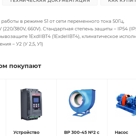
ТЕХНИЧЕСКАЯ ДОКУМЕНТАЦИЯ
КАК КУПИ
работы в режиме S1 от сети переменного тока 50Гц,
220/380V, 660V). Стандартная степень защиты – IP54 (IP5
ывозащите 1ExdIIBT4 (1ExdеIIBT4), климатическое испол
ия – У2 (У 2,5, У1)
ром покупают
ль
Устройство
ВР 300-45 №2 с
Насос