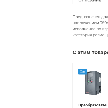
ОПИСАНИЕ
Предназначен для 
напряжением 380V (
исполнение по взр
категория размещен
С этим това
Хит
Редукторная
Преобразователь
Преобразовате