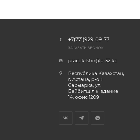
+7(771)929-09-77
ЗАКАЗАТЬ ЗВОНОК
practik-khn@pr52.kz
Республика Казахстан,
г. Астана, р-он
Сарыарка, ул.
Бейбитшiлiк, здание
14, офис 1209