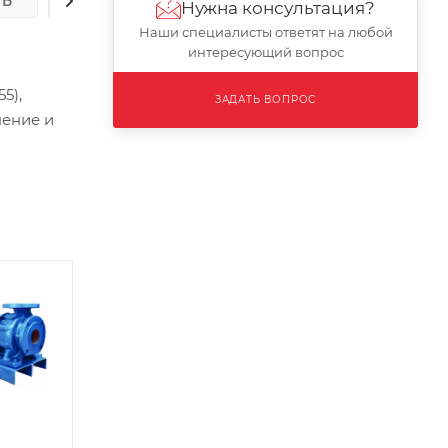
ТЬ
ОПЛАТА
ДОСТАВКА
Нужна консультация?
Наши специалисты ответят на любой
интересующий вопрос
5),
ЗАДАТЬ ВОПРОС
нение и
Х
Редукторная
Преобразователь
П