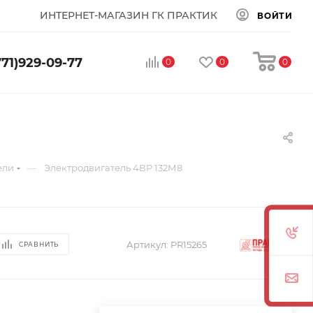
ИНТЕРНЕТ-МАГАЗИН ГК ПРАКТИК
ВОЙТИ
771)929-09-77
0
0
0
—
ели
Электродвигатель 4ВР 132М8
Артикул:
PR15265
СРАВНИТЬ