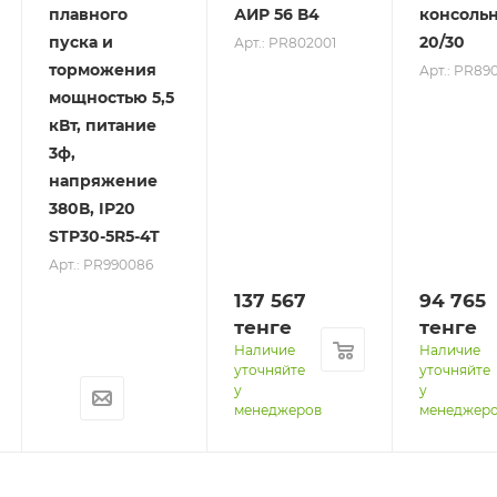
плавного
АИР 56 В4
консоль
пуска и
20/30
Арт.: PR802001
торможения
Арт.: PR89
мощностью 5,5
кВт, питание
3ф,
напряжение
380В, IP20
STP30-5R5-4T
Арт.: PR990086
137 567
94 765
тенге
тенге
Наличие
Наличие
уточняйте
уточняйте
у
у
менеджеров
менеджер