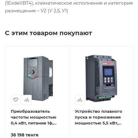
(1ExdеIIBT4), климатическое исполнение и категория
размещения – У2 (У 2,5, У1)
С этим товаром покупают
Преобразователь
Устройство плавного
частоты мощностью
пуска и торможения
0,4 кВт, питание 1ф,
мощностью 5,5 кВт,
напряжение 220В, IP20
питание 3ф,
EFIP-LA3-0R4G-2S
36 198
тенге
напряжение 380В, IP20