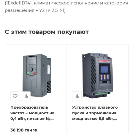
(1ExdеIIBT4), климатическое исполнение и категория
размещения – У2 (У 2,5, У1)
С этим товаром покупают
Преобразователь
Устройство плавного
частоты мощностью
пуска и торможения
0,4 кВт, питание 1ф,
мощностью 5,5 кВт,
напряжение 220В, IP20
питание 3ф,
EFIP-LA3-0R4G-2S
36 198
тенге
напряжение 380В, IP20