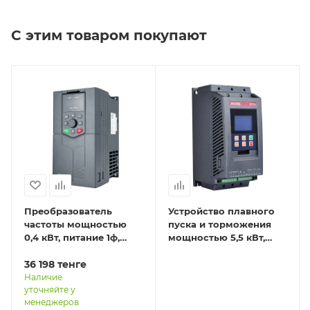
С этим товаром покупают
Преобразователь
Устройство плавного
частоты мощностью
пуска и торможения
0,4 кВт, питание 1ф,
мощностью 5,5 кВт,
напряжение 220В, IP20
питание 3ф,
EFIP-LA3-0R4G-2S
36 198
тенге
напряжение 380В, IP20
STP30-5R5-4T
Наличие
уточняйте у
менеджеров