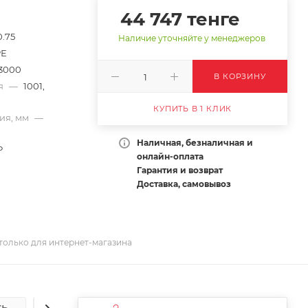
44 747
тенге
0.75
Наличие уточняйте у менеджеров
РЕ
3000
В КОРЗИНУ
ия
—
1001,
КУПИТЬ В 1 КЛИК
ия, мм
—
Наличная, безналичная и
Р
онлайн-оплата
Гарантия и возврат
Доставка, самовывоз
только для интернет-магазина