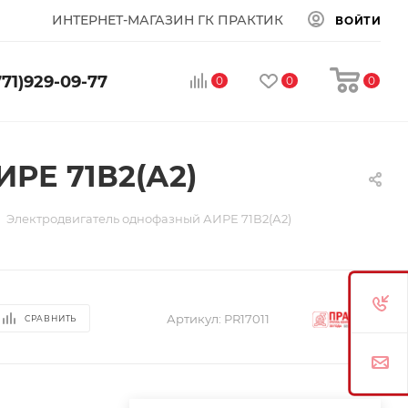
ИНТЕРНЕТ-МАГАЗИН ГК ПРАКТИК
ВОЙТИ
771)929-09-77
0
0
0
РЕ 71В2(А2)
Электродвигатель однофазный АИРЕ 71В2(А2)
Артикул:
PR17011
СРАВНИТЬ