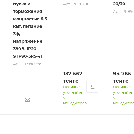
пуска и
20/30
Арт.: PR802001
торможения
Арт.: PR89
мощностью 5,5
кВт, питание
3ф,
напряжение
380В, IP20
STP30-5R5-4T
Арт.: PR990086
137 567
94 765
тенге
тенге
Наличие
Наличие
уточняйте
уточняйте
у
у
менеджеров
менеджер