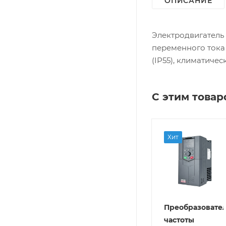
ОПИСАНИЕ
Электродвигатель
переменного тока 
(IP55), климатиче
С этим това
Хит
Редукторная
Преобразователь
Преобразовате
асть
частоты
частоты