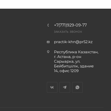
+7(771)929-09-77
ЗАКАЗАТЬ ЗВОНОК
practik-khn@pr52.kz
Республика Казахстан,
г. Астана, р-он
Сарыарка, ул.
Бейбитшiлiк, здание
14, офис 1209