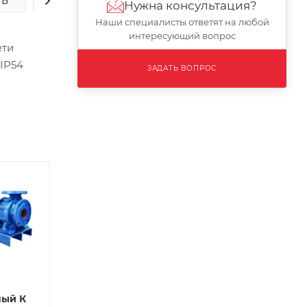
ТЬ
ОПЛАТА
ДОСТАВКА
Нужна консультация?
Наши специалисты ответят на любой
интересующий вопрос
ети
IP54
ЗАДАТЬ ВОПРОС
Х
Редукторная
Преобразователь
П
ный К
часть
частоты
ч