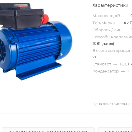
Характеристики
Мощность, кВт
—
Тип/Марка
—
АИ
Обороты / мин.
—
Способы креплен
1081 (лапы)
Высота оси вращен
71
Стандарт
—
ГОСТ 
Конденсатор
—
1
Цена действительна 