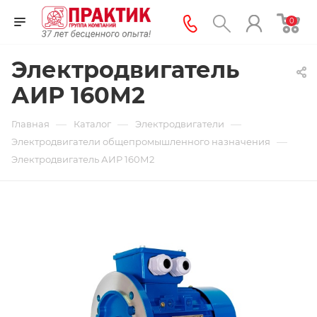
0
Электродвигатель
АИР 160М2
—
—
—
Главная
Каталог
Электродвигатели
—
Электродвигатели общепромышленного назначения
Электродвигатель АИР 160М2