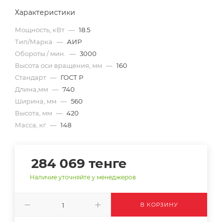
Характеристики
Мощность, кВт
—
18.5
Тип/Марка
—
АИР
Обороты / мин.
—
3000
Высота оси вращения, мм
—
160
Стандарт
—
ГОСТ Р
Длина,мм
—
740
Ширина, мм
—
560
Высота, мм
—
420
Масса, кг
—
148
284 069
тенге
Наличие уточняйте у менеджеров
В КОРЗИНУ