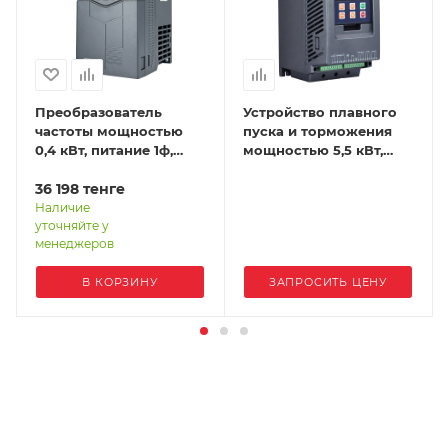
Преобразователь
Устройство плавного
частоты мощностью
пуска и торможения
0,4 кВт, питание 1ф,
мощностью 5,5 кВт,
напряжение 220В, IP20
питание 3ф,
EFIP-LA3-0R4G-2S
36 198
тенге
напряжение 380В, IP20
STP30-5R5-4T
Наличие
уточняйте у
менеджеров
В КОРЗИНУ
ЗАПРОСИТЬ ЦЕНУ