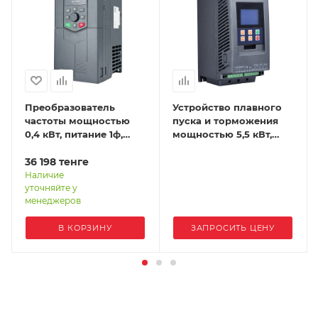
Преобразователь
Устройство плавного
частоты мощностью
пуска и торможения
0,4 кВт, питание 1ф,
мощностью 5,5 кВт,
напряжение 220В, IP20
питание 3ф,
EFIP-LA3-0R4G-2S
36 198
тенге
напряжение 380В, IP20
STP30-5R5-4T
Наличие
уточняйте у
менеджеров
В КОРЗИНУ
ЗАПРОСИТЬ ЦЕНУ