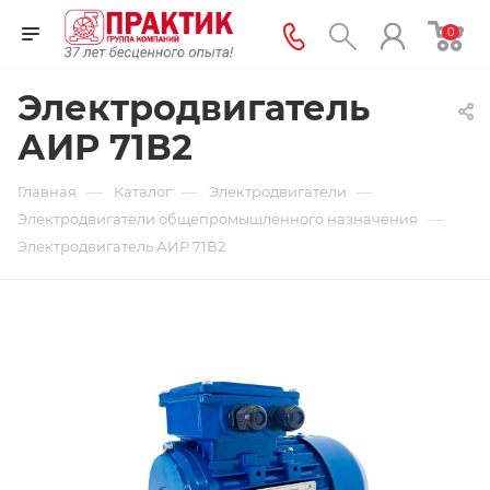
0
Электродвигатель
АИР 71В2
—
—
—
Главная
Каталог
Электродвигатели
—
Электродвигатели общепромышленного назначения
Электродвигатель АИР 71В2