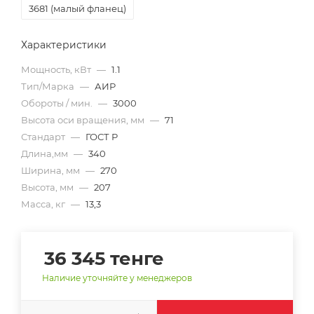
3681 (малый фланец)
Характеристики
Мощность, кВт
—
1.1
Тип/Марка
—
АИР
Обороты / мин.
—
3000
Высота оси вращения, мм
—
71
Стандарт
—
ГОСТ Р
Длина,мм
—
340
Ширина, мм
—
270
Высота, мм
—
207
Масса, кг
—
13,3
36 345
тенге
Наличие уточняйте у менеджеров