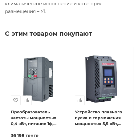
климатическое исполнение и категория
размещения – У1.
С этим товаром покупают
Преобразователь
Устройство плавного
частоты мощностью
пуска и торможения
0,4 кВт, питание 1ф,
мощностью 5,5 кВт,
напряжение 220В, IP20
питание 3ф,
EFIP-LA3-0R4G-2S
36 198
тенге
напряжение 380В, IP20