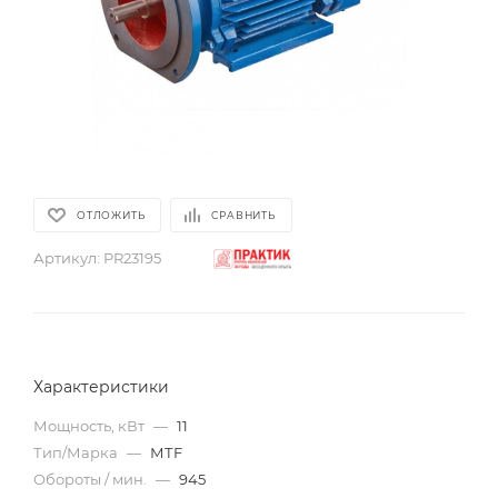
ОТЛОЖИТЬ
СРАВНИТЬ
Артикул:
PR23195
Характеристики
Мощность, кВт
—
11
Тип/Марка
—
МТF
Обороты / мин.
—
945