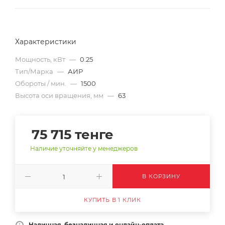
Характеристики
Мощность, кВт
—
0.25
Тип/Марка
—
АИР
Обороты / мин.
—
1500
Высота оси вращения, мм
—
63
75 715
тенге
Наличие уточняйте у менеджеров
В КОРЗИНУ
КУПИТЬ В 1 КЛИК
Наличная, безналичная и онлайн-оплата