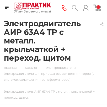
0
Электродвигатель
АИР 63А4 ТР с
металл.
крыльчаткой +
переход. щитом
—
—
—
Главная
Каталог
Электродвигатели
Электродвигатели для привода осевых вентиляторов (в
системах охлаждения трансформаторов)
—
Электродвигатель АИР 63А4 ТР с металл. крыльчаткой +
переход. щитом