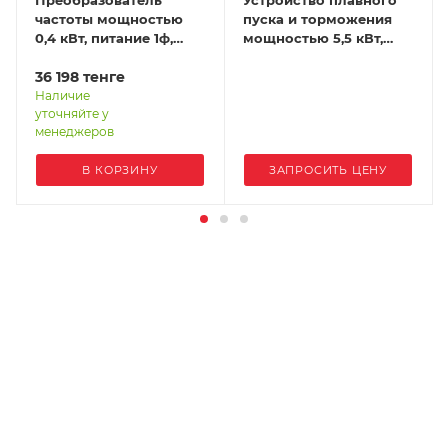
частоты мощностью
пуска и торможения
0,4 кВт, питание 1ф,
мощностью 5,5 кВт,
напряжение 220В, IP20
питание 3ф,
EFIP-LA3-0R4G-2S
36 198
тенге
напряжение 380В, IP20
STP30-5R5-4T
Наличие
уточняйте у
менеджеров
В КОРЗИНУ
ЗАПРОСИТЬ ЦЕНУ