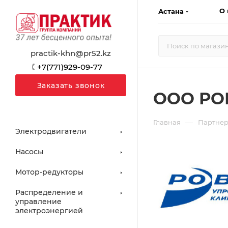
О 
Астана
practik-khn@pr52.kz
+7(771)929-09-77
Заказать звонок
ООО РО
—
Главная
Партне
Электродвигатели
Насосы
Мотор-редукторы
Распределение и
управление
электроэнергией