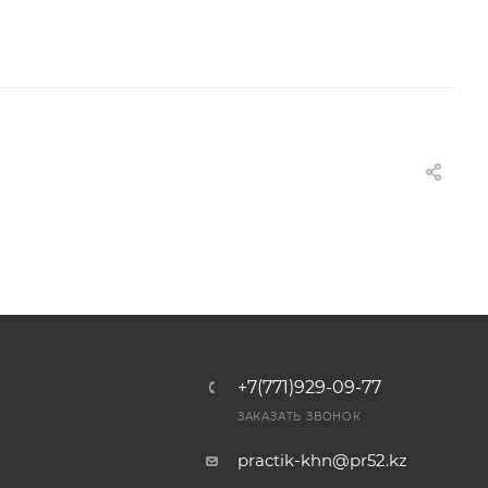
+7(771)929-09-77
ЗАКАЗАТЬ ЗВОНОК
practik-khn@pr52.kz