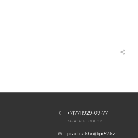
+7(771)929-09-77
ЗАКАЗАТЬ ЗВОНОК
practik-khn@pr52.kz