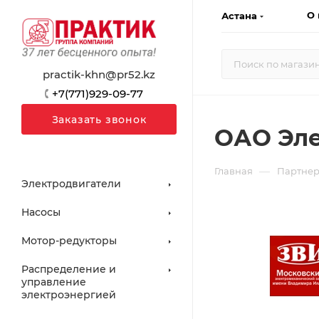
О 
Астана
practik-khn@pr52.kz
+7(771)929-09-77
Заказать звонок
ОАО Эле
—
Главная
Партне
Электродвигатели
Насосы
Мотор-редукторы
Распределение и
управление
электроэнергией